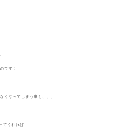
は、
いのです！
かなくなってしまう事も、、、
守ってくれれば