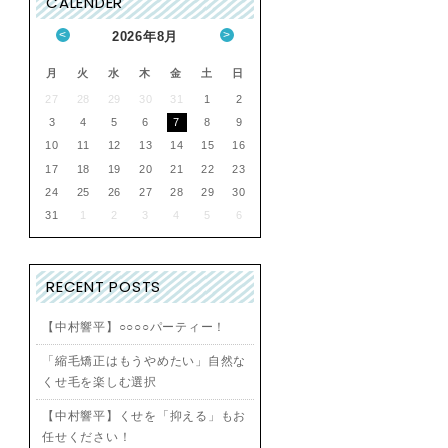
CALENDER
<
>
2026
年
8月
月
火
水
木
金
土
日
27
28
29
30
31
1
2
3
4
5
6
7
8
9
10
11
12
13
14
15
16
17
18
19
20
21
22
23
24
25
26
27
28
29
30
31
1
2
3
4
5
6
RECENT POSTS
【中村響平】○○○○パーティー！
「縮毛矯正はもうやめたい」自然な
くせ毛を楽しむ選択
【中村響平】くせを「抑える」もお
任せください！