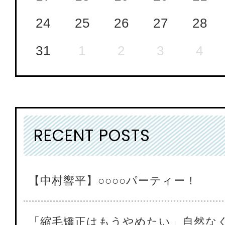
24
25
26
27
28
31
1
2
3
4
RECENT POSTS
【中村響平】○○○○パーティー！
「縮毛矯正はもうやめたい」自然な