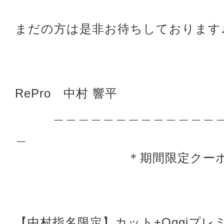
まだの方は是非お待ちしております
RePro 中村 響平
＿＿＿＿＿＿＿＿＿＿＿＿＿＿
＿
＊期間限定クーポン
【中村指名限定】カット+Oggiプレミ