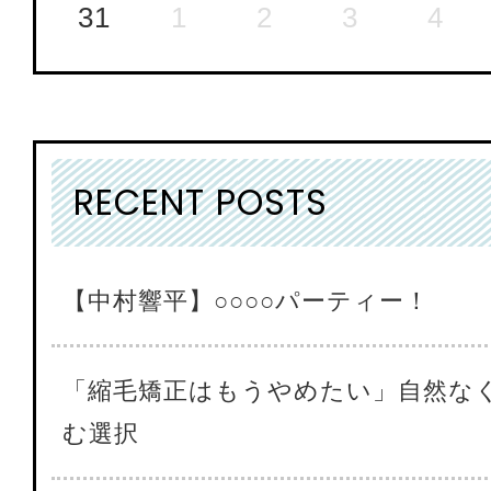
31
1
2
3
4
RECENT POSTS
【中村響平】○○○○パーティー！
「縮毛矯正はもうやめたい」自然な
む選択