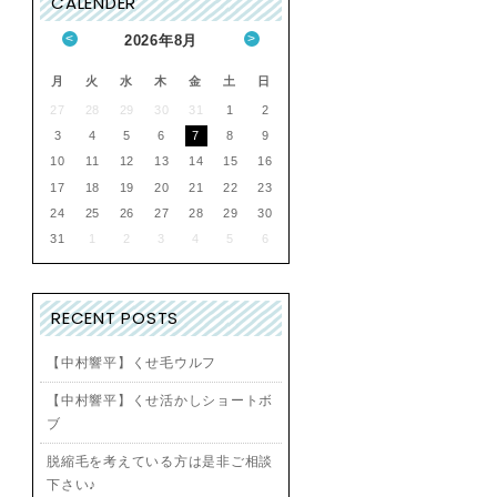
CALENDER
<
>
2026
年
8月
月
火
水
木
金
土
日
27
28
29
30
31
1
2
3
4
5
6
7
8
9
10
11
12
13
14
15
16
17
18
19
20
21
22
23
24
25
26
27
28
29
30
31
1
2
3
4
5
6
RECENT POSTS
【中村響平】くせ毛ウルフ
【中村響平】くせ活かしショートボ
ブ
脱縮毛を考えている方は是非ご相談
下さい♪